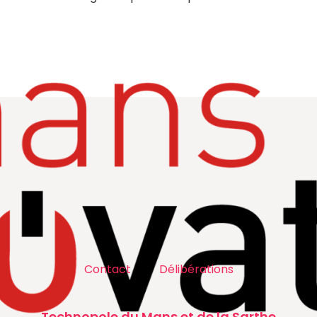
Contact
Délibérations
Technopole du Mans et de la Sarthe