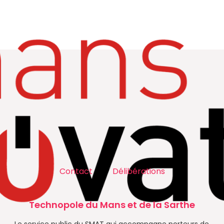
Contact
Délibérations
Technopole du Mans et de la Sarthe
Le service public du SMAT qui accompagne porteurs de